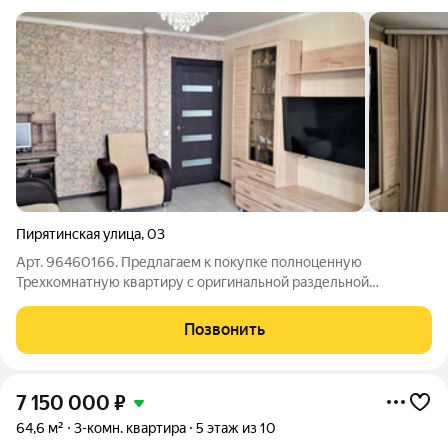
Пирятинская улица
,
03
Арт. 96460166. Предлагаем к покупке полноценную
Трехкомнатную квартиру с оригинальной раздельной
планировкой на две стороны (65,1кв.м.) от единственного
собственника в уютном, спальном районе Абакана. Документы
Позвонить
проверены и готовы к сделке, без
7 150 000
₽
64,6 м²
3-комн. квартира
5 этаж из 10