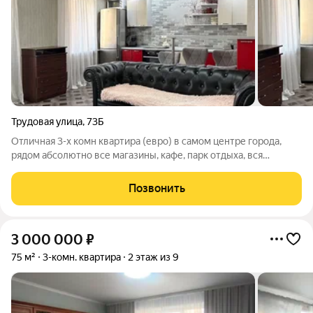
Трудовая улица
,
73Б
Отличная 3-х комн квартира (евро) в самом центре города,
рядом абсолютно все магазины, кафе, парк отдыха, вся
транспортная развязка. Четвертый этаж, чистый подъезд,
тихий двор, всего четыре квартиры на площадке. В квартире
Позвонить
частично сделан ремонт,
3 000 000
₽
75 м²
3-комн. квартира
2 этаж из 9