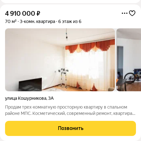
4 910 000
₽
70 м²
3-комн. квартира
6 этаж из 6
улица Кошурникова
,
3А
Продам трех-комнатную просторную квартиру в спальном
районе МПС. Косметический, современный ремонт, квартира
светлая. Все комнаты изолированные, окна выходят на две
стороны. На полу ламинат, потолок натяжной. Также в
Позвонить
квартире два балкона. Рядом вся