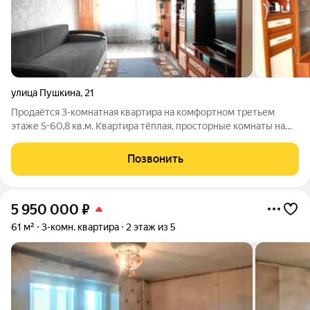
улица Пушкина
,
21
Пpoдaётcя 3-кoмнатная квартира на комфортном третьем
этаже S-60,8 кв.м. Kвaртира тёплая, просторные комнаты на
две стороны. Имеется балкон. Санузел и ванная раздельные.
Двор тихий, ухоженный. Соседи хорошие, много семей с
Позвонить
детьми. Дом расположен в
5 950 000
₽
61 м²
3-комн. квартира
2 этаж из 5