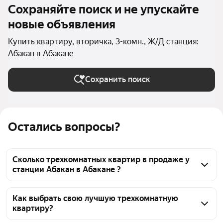
Сохраняйте поиск и не упускайте
новые объявления
Купить квартиру, вторичка, 3-комн., Ж/Д станция:
Абакан в Абакане
Сохранить поиск
Остались вопросы?
Сколько трехкомнатных квартир в продаже у
станции Абакан в Абакане ?
На Яндекс Недвижимости в продаже у станции 
Абакан в Абакане 319 трехкомнатных квартир, из 
Как выбрать свою лучшую трехкомнатную
квартиру?
них 1 объявление от собственников, 318 объявлений 
от агентств