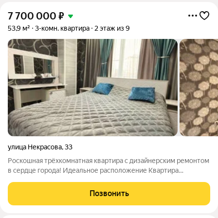
7 700 000
₽
53,9 м²
3-комн. квартира
2 этаж из 9
улица Некрасова
,
33
Роскошная трёхкомнатная квартира с дизайнерским ремонтом
в сердце города! Идеальное расположение Квартира
находится в самом центре города, в шаговой доступности от
лучших кафе, ресторанов, магазинов, парков и транспортных
Позвонить
развязок. Вы сможете