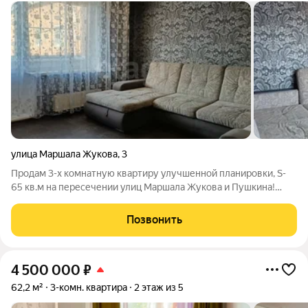
улица Маршала Жукова
,
3
Продам 3-х комнатную квартиру улучшенной планировки, S-
65 кв.м на пересечении улиц Маршала Жукова и Пушкина!
Изолированные комнаты, кухня 9 кв.м, санузел раздельный,
есть кладовка в квартире. Вся мебель на фото остается новому
Позвонить
собственнику, а также
4 500 000
₽
62,2 м²
3-комн. квартира
2 этаж из 5