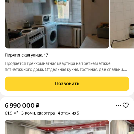
Пирятинская улица
,
17
Продается трехкомнатная квартира на третьем этаже
пятиэтажного дома. Отдельная кухня, гостиная, две спальни,
раздельный санузел, балкон, все комнаты изолированные.
Квартира очень уютная и теплая, все окна пластиковые.
Позвонить
Данная планировка отлично
6 990 000
₽
61,9 м²
3-комн. квартира
4 этаж из 5