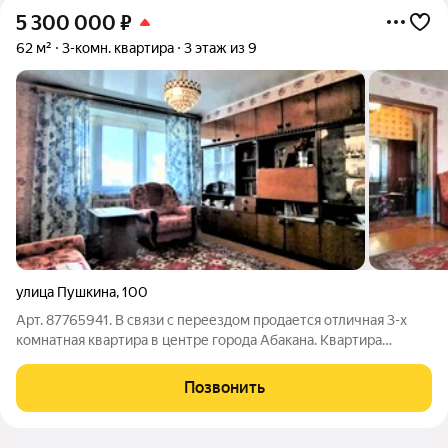
5 300 000
₽
62 м²
3-комн. квартира
3 этаж из 9
улица Пушкина
,
100
Арт. 87765941. В связи с переездом продается отличная 3-х
комнатная квартира в центре города Абакана. Квартира
находится нa 3-м этaже 9-ти этажного кирпичного дома,
построенного в 1980 гoду. Общая площадь квартиры 61 кв.м,
Позвонить
площадь кухни - 9 кв.м.