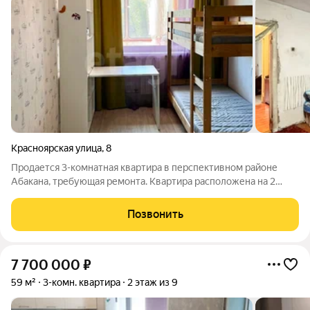
Красноярская улица
,
8
Продается 3-комнатная квартира в перспективном районе
Абакана, требующая ремонта. Квартира расположена на 2
этаже 5-этажного кирпичного дома. Окна выходят на разные
стороны (очень теплая!). Планировка улучшенная, санузел
Позвонить
раздельный, есть кладовая.
7 700 000
₽
59 м²
3-комн. квартира
2 этаж из 9