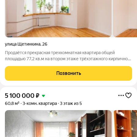
улица Щетинкина
,
26
Продаётся прекрасная трехкомнатная квартира общей
площадью 77,2 кв.м на втором этаже трёхэтажного кирпичного
дома в центре Абакана. В квартире сделан косметический
ремонт. Окна выходят на разные стороны, в зале эркерное
Позвонить
окно, в спальне небольшой
5 100 000
₽
60,8 м²
3-комн. квартира
3 этаж из 5