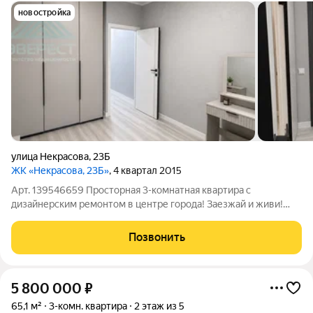
новостройка
улица Некрасова
,
23Б
ЖК «Некрасова, 23Б»
, 4 квартал 2015
Арт. 139546659 Просторная 3-комнатная квартира с
дизайнерским ремонтом в центре города! Заезжай и живи!
Современная квартира площадью 65 м в доме 2014 года
постройки, где уже всё продумано для комфортной жизни.
Позвонить
Благодаря удачной перепланировке
5 800 000
₽
65,1 м²
3-комн. квартира
2 этаж из 5