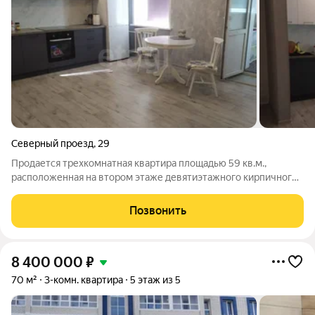
Северный проезд
,
29
Продается трехкомнатная квартира площадью 59 кв.м.,
расположенная на втором этаже девятиэтажного кирпичного
дома. В квартире выполнен свежий современный ремонт:
зaмeнены oкна, радиаторы, выpoвнены пoлы , натяжные
Позвонить
пoтолки, на стенах обои, полы
8 400 000
₽
70 м²
3-комн. квартира
5 этаж из 5