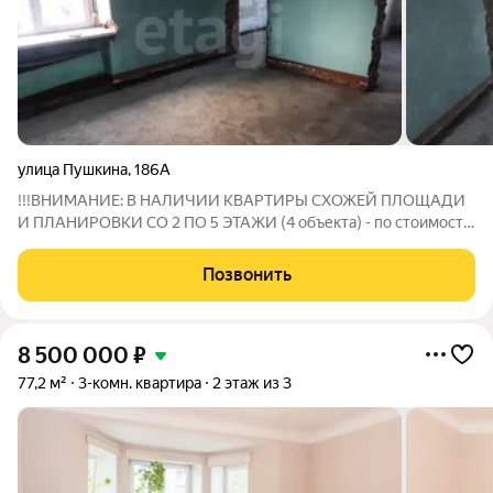
улица Пушкина
,
186А
!!!ВНИМАНИЕ: В НАЛИЧИИ КВАРТИРЫ СХОЖЕЙ ПЛОЩАДИ
И ПЛАНИРОВКИ СО 2 ПО 5 ЭТАЖИ (4 объекта) - по стоимости
от 3 852 000 руб. до 4 494 000 руб. (НИЗКАЯ СТОИМОСТЬ 1
КВ.М)!!! Состояние при продаже: установлена входная дверь,
Позвонить
выровненный пол, выводы под
8 500 000
₽
77,2 м²
3-комн. квартира
2 этаж из 3