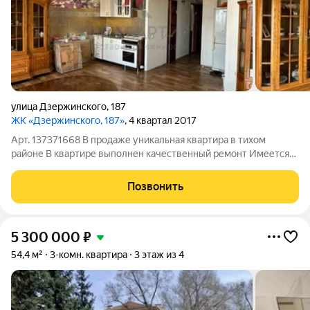
улица Дзержинского
,
187
ЖК «Дзержинского, 187»
, 4 квартал 2017
Арт. 137371668 В продаже уникальная квартира в тихом
районе В квартире выполнен качественный ремонт Имеется
большой светлая кухня+гостиная и две отдельные спальни (в
одной из них имеется большая глубокая ниша под гардероб),
Позвонить
раздельный просторный
5 300 000
₽
54,4 м²
3-комн. квартира
3 этаж из 4