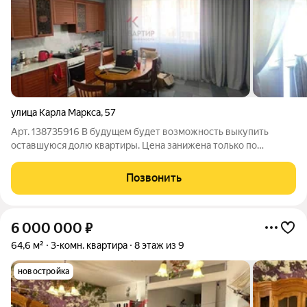
улица Карла Маркса
,
57
Арт. 138735916 В будущем будет возможность выкупить
оставшуюся долю квартиры. Цена занижена только по
причине того, что квартира продаётся долями Обременений
нет Квартира в самом центре города Очень просторная
Позвонить
Совсем недавно сделан полноценный ремонт
6 000 000
₽
64,6 м²
3-комн. квартира
8 этаж из 9
новостройка