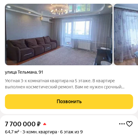
улица Тельмана
,
91
Уютная 3-х комнатная квартира на 5 этаже. В квартире
выполнен косметический ремонт. Вам не нужен срочный
ремонт " под ключ" - можно заезжать и обустраивать мелочи
под свой вкус. Удобная планировка позволит каждому члену
Позвонить
семьи иметь своё личное
7 700 000
₽
64,7 м²
3-комн. квартира
6 этаж из 9