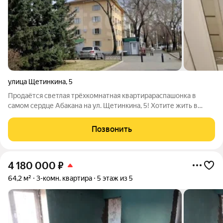
улица Щетинкина
,
5
Продаётся светлая трёхкомнатная квартирараспашонка в
самом сердце Абакана на ул. Щетинкина, 5! Хотите жить в
центре, но при этом в тихом и уютном месте? Эта квартира
отличный вариант! Она расположена на 3м этаже 4этажного
Позвонить
кирпичного дома
4 180 000
₽
64,2 м²
3-комн. квартира
5 этаж из 5