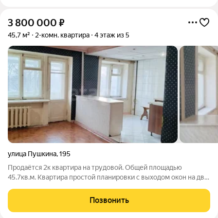
3 800 000
₽
45,7 м²
2-комн. квартира
4 этаж из 5
улица Пушкина
,
195
Продаётся 2к квартира на трудовой. Общей площадью
45.7кв.м. Квартира простой планировки с выходом окон на две
стороны - во двор кухня и зал, комната в сторону ул. Пушкина.
Состояние среднее, требует косметического ремонта. В доме
Позвонить
выполнен капитальный