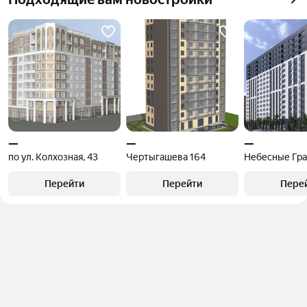
—
—
—
по ул. Колхозная, 43
Чертыгашева 164
Небесные Гр
Перейти
Перейти
Пере