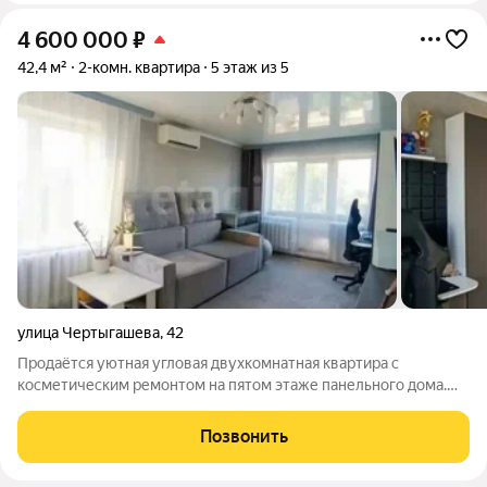
4 600 000
₽
42,4 м²
2-комн. квартира
5 этаж из 5
улица Чертыгашева
,
42
Продаётся уютная угловая двухкомнатная квартира с
косметическим ремонтом на пятом этаже панельного дома.
Комнаты изолированные, из окон открывается вид на улицу,
есть незастеклённый балкон. Санузел совмещённый, в
Позвонить
прихожей предусмотрен удобный