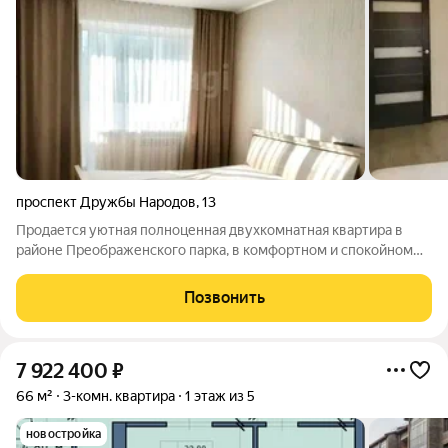
проспект Дружбы Народов
,
13
Продается уютная полноценная двухкомнатная квартира в
районе Преображенского парка, в комфортном и спокойном
дворе. Развитая инфраструктура: школа и автобусная
остановка в шаговой доступности, рядом супермаркеты,
Позвонить
детский сад, банки, кафе,
7 922 400
₽
66 м²
3-комн. квартира
1 этаж из 5
новостройка