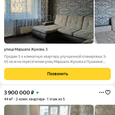
улица Маршала Жукова
,
3
Продам 3-х комнатную квартиру улучшенной планировки, S-
65 кв.м на пересечении улиц Маршала Жукова и Пушкина!
Изолированные комнаты, кухня 9 кв.м, санузел раздельный,
есть кладовка в квартире. Вся мебель на фото остается новому
Позвонить
собственнику, а также
3 900 000
₽
44 м²
2-комн. квартира
1 этаж из 5