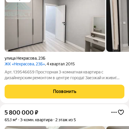
улица Некрасова
,
23Б
ЖК «Некрасова, 23Б»
, 4 квартал 2015
Арт. 139546659 Просторная 3-комнатная квартира с
дизайнерским ремонтом в центре города! Заезжай и живи!
Современная квартира площадью 65 м в доме 2014 года
постройки, где уже всё продумано для комфортной жизни.
Позвонить
Благодаря удачной перепланировке
5 800 000
₽
65,1 м²
3-комн. квартира
2 этаж из 5