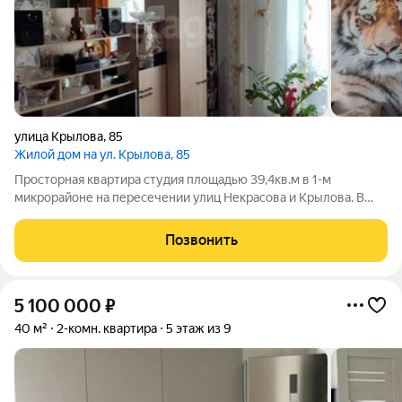
улица Крылова
,
85
Жилой дом на ул. Крылова, 85
Просторная квартира студия площадью 39,4кв.м в 1-м
микрорайоне на пересечении улиц Некрасова и Крылова. В
квартире выполнен косметический ремонт. Имеется два окна,
что позволяет зонировать помещение.Санузел совмещенный
Позвонить
в кафеле, балкон застеклен.
5 100 000
₽
40 м²
2-комн. квартира
5 этаж из 9