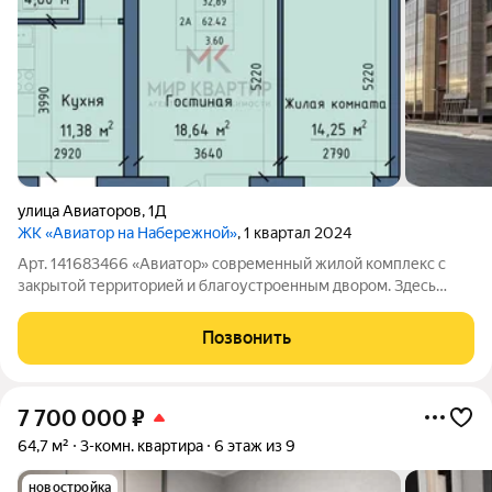
улица Авиаторов
,
1Д
ЖК «Авиатор на Набережной»
, 1 квартал 2024
Арт. 141683466 «Авиатор» современный жилой комплекс с
закрытой территорией и благоустроенным двором. Здесь
создана спокойная и безопасная среда без транзитного
движения и лишнего шума. Пред-чистовая отделка квартир.
Позвонить
Ровные стены: улучшенная отделка:
7 700 000
₽
64,7 м²
3-комн. квартира
6 этаж из 9
новостройка