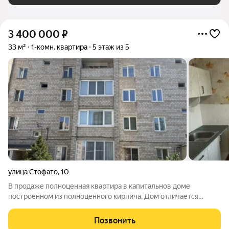
3 400 000
₽
33 м²
1-комн. квартира
5 этаж из 5
улица Стофато
,
10
В продаже полноценная квартира в капитальнов доме
построенном из полноценного кирпича. Дом отличается
хорошей шумоизоляцией и теплотой. Квартира находится в
тихом спокойном месте. удобный пятый этаж, где с верху вам
Позвонить
не будут прыгать и бегать соседи.