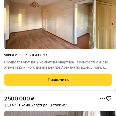
улица Ивана Ярыгина
,
30
Продаётся уютная 2-комнатная квартира на комфортном 2-м
этаже кирпичного дома в центре Абакана по адресу: улица
Ярыгина, 30. Идеальный вариант для семьи, пожилых людей
или тех, кто ценит удобный доступ без долгих подъёмов по
Позвонить
лестнице. Преимущества
2 500 000
₽
23,9 м²
1-комн. квартира
3 этаж из 5