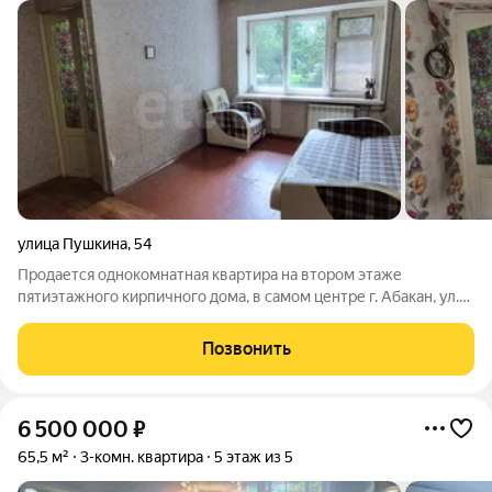
улица Пушкина
,
54
Продается однокомнатная квартира на втором этаже
пятиэтажного кирпичного дома, в самом центре г. Абакан, ул.
Пушкина, 54. Общая площадь 30,8 кв.м, окна выходят на юг
квартира солнечная и теплая. Санузел совмещен, балкона нет,
Позвонить
требуется косметический
6 500 000
₽
65,5 м²
3-комн. квартира
5 этаж из 5