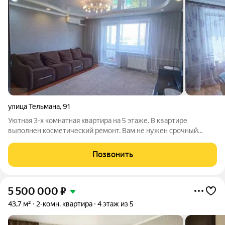
улица Тельмана
,
91
Уютная 3-х комнатная квартира на 5 этаже. В квартире
выполнен косметический ремонт. Вам не нужен срочный
ремонт " под ключ" - можно заезжать и обустраивать мелочи
под свой вкус. Удобная планировка позволит каждому члену
Позвонить
семьи иметь своё личное
5 500 000
₽
43,7 м²
2-комн. квартира
4 этаж из 5