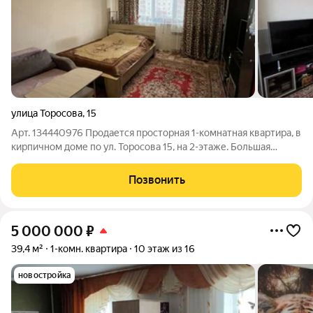
улица Торосова
,
15
Арт. 134440976 Продается просторная 1-комнатная квартира, в
кирпичном доме по ул. Торосова 15, на 2-этаже. Большая
комната хватит места и для спальни, и для гостиной. Очень
просторная кухня мечта тех, кто любит готовить и принимать
Позвонить
гостей. Без
5 000 000
₽
39,4 м²
1-комн. квартира
10 этаж из 16
новостройка