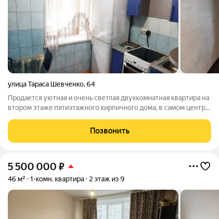
улица Тараса Шевченко
,
64
Продается уютная и очень светлая двухкомнатная квартира на
втором этаже пятиэтажного кирпичного дома, в самом центре
Абакана, р-н автовокзала и Центрального рынка. Квартира в
хорошем состоянии, выполнен свежий ремонт, заменены
Позвонить
стояки отопления и
5 500 000
₽
46 м²
1-комн. квартира
2 этаж из 9