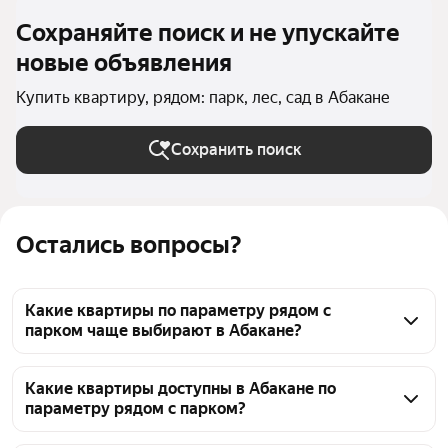
Сохраняйте поиск и не упускайте
новые объявления
Купить квартиру, рядом: парк, лес, сад в Абакане
Сохранить поиск
Остались вопросы?
Какие квартиры по параметру рядом с
парком чаще выбирают в Абакане?
В Абакане на странице квартир рядом с парком 
представлено 1359 объявлений. Стоимость 
Какие квартиры доступны в Абакане по
параметру рядом с парком?
объектов варьируется: от 1,1 млн ₽ до 29 млн ₽. 
Чтобы подобрать подходящий вариант, 
На странице подобраны квартиры рядом с парком в 