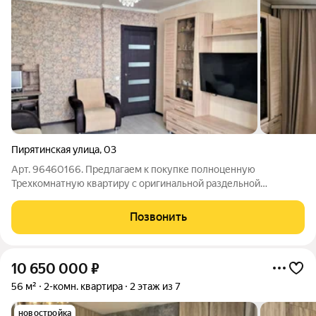
Пирятинская улица
,
03
Арт. 96460166. Предлагаем к покупке полноценную
Трехкомнатную квартиру с оригинальной раздельной
планировкой на две стороны (65,1кв.м.) от единственного
собственника в уютном, спальном районе Абакана. Документы
Позвонить
проверены и готовы к сделке, без
10 650 000
₽
56 м²
2-комн. квартира
2 этаж из 7
новостройка