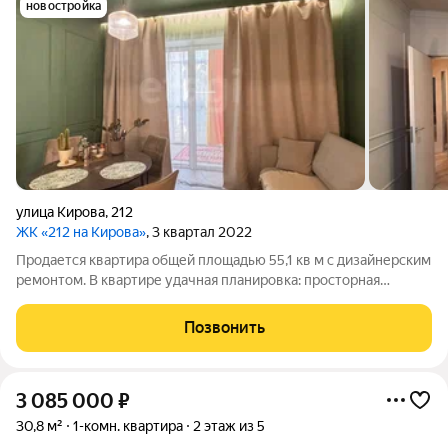
новостройка
улица Кирова
,
212
ЖК «212 на Кирова»
, 3 квартал 2022
Продается квартира общей площадью 55,1 кв м с дизайнерским
ремонтом. В квартире удачная планировка: просторная
прихожая с встроенным местом хранения, вместительная
гардеробная , совмещенная с постирочной, кухня с выходом на
Позвонить
балкон с панорамным
3 085 000
₽
30,8 м²
1-комн. квартира
2 этаж из 5