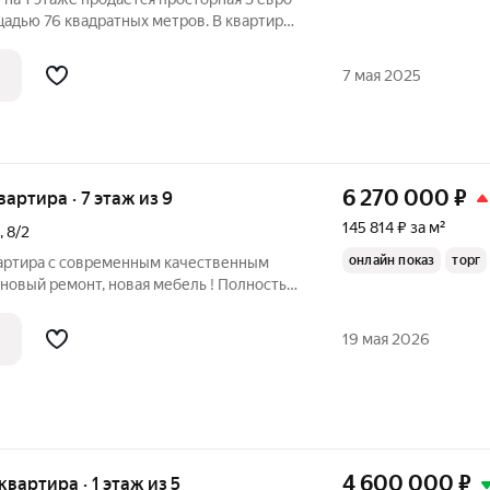
адью 76 квадратных метров. В квартире
сть сертификат на натяжные потолки.
ь с компанией «Этажи» вы экономите
7 мая 2025
6 270 000
₽
квартира · 7 этаж из 9
145 814 ₽ за м²
,
8/2
онлайн показ
торг
артира с современным качественным
 новый ремонт, новая мебель ! Полностью
фортного проживания - МЕБЕЛИРОВАНА,
ходит в стоимость квартиры ! Для тех,
19 мая 2026
4 600 000
₽
 квартира · 1 этаж из 5