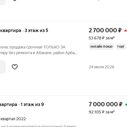
2 700 000
₽
 квартира · 3 этаж из 5
53 678 ₽ за м²
онлайн показ
торг
ижена, продажа срочная! ТОЛЬКО ЗА
иру без ремонта в Абакане, район Арбан
 хрущевской застройки 1979 года Просмотр
24 июля 2026
7 000 000
₽
вартира · 1 этаж из 9
92 105 ₽ за м²
3 квартал 2022
на 1 этаже продается просторная 3 евро-