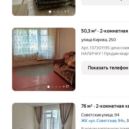
+
7
50,3 м² · 2-комнатная
улица Кирова
,
250
Арт. 137301195 цена сн
НАЛИЧКУ ! Продам кварт
. площадь 50.3 м2 . дом
в любое время .
Показать телефон
+
17
76 м² · 2-комнатная к
Советская улица
,
94
ЖК «ул. Советская, 94»
, 
В новом кирпичном доме 