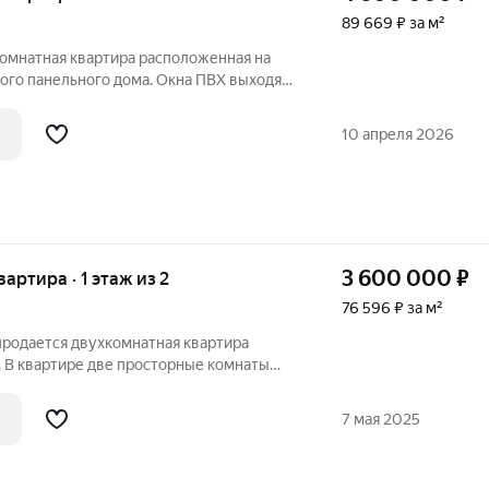
89 669 ₽ за м²
комнатная квартира расположенная на
ого панельного дома. Окна ПВХ выходят
ировка включает раздельный санузел,
ртира ждёт нового ремонта под ваши
10 апреля 2026
3 600 000
₽
вартира · 1 этаж из 2
76 596 ₽ за м²
родается двухкомнатная квартира
. В квартире две просторные комнаты
 7,3 кв.м.,санузел раздельный, высота
ся подполье и кладовая в подъезде.
7 мая 2025