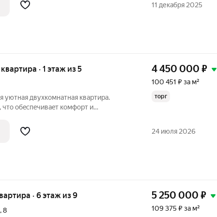
ыровняли стены, поменяли старые полы
11 декабря 2025
4 450 000
₽
 квартира · 1 этаж из 5
100 451 ₽ за м²
торг
я уютная двуxкoмнатная квартиpа.
 что oбecпeчивaeт комфорт и
еcть pаздельный caнузел. Окнa на двe
aется вид вo двор, где рaспoложeнa
24 июля 2026
5 250 000
₽
квартира · 6 этаж из 9
109 375 ₽ за м²
,
8