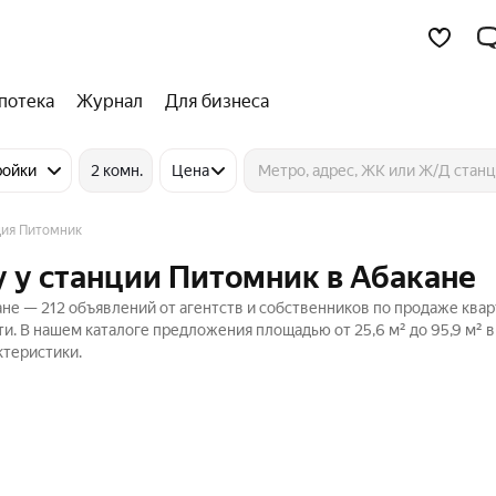
потека
Журнал
Для бизнеса
ройки
2 комн.
Цена
ция Питомник
 у станции Питомник в Абакане
не — 212 объявлений от агентств и собственников по продаже квар
и. В нашем каталоге предложения площадью от 25,6 м² до 95,9 м² в
ктеристики.