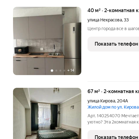
40 м² · 2-комнатная 
улица Некрасова
,
33
Центр города все в шаг
Показать телефон
+
14
67 м² · 2-комнатная 
улица Кирова
,
204А
Жилой дом по ул. Киров
Арт. 140254070 Мечтаете
уютно? Эта 2комнатная к
этого! Представьте: утр
Показать телефон