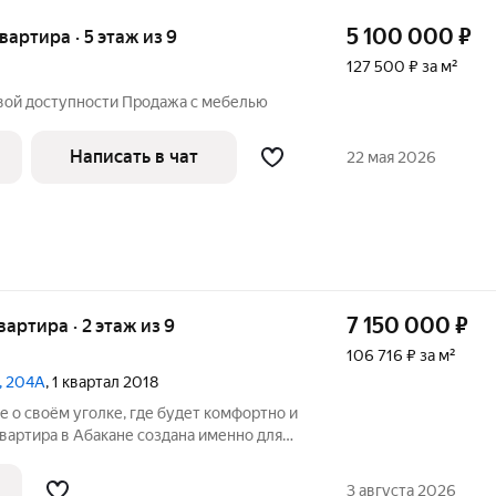
5 100 000
₽
квартира · 5 этаж из 9
127 500 ₽ за м²
овой доступности Продажа с мебелью
Написать в чат
22 мая 2026
7 150 000
₽
квартира · 2 этаж из 9
106 716 ₽ за м²
а, 204А
, 1 квартал 2018
 о своём уголке, где будет комфортно и
вартира в Абакане создана именно для
о начинается с ароматного кофе на уютной
кухне, где всё под рукой от вместительных шкафов до удобной
3 августа 2026