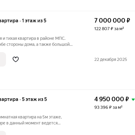
7 000 000
₽
вартира · 1 этаж из 5
122 807 ₽ за м²
я и тихая квартира в районе МПС.
обе стороны дома, а также большой
метров делает квартиру очень
 выполнен красивый ремонт. Всю мебель
22 декабря 2025
4 950 000
₽
вартира · 5 этаж из 5
93 396 ₽ за м²
омнатная квартира на 5м этаже,
ире в данный момент ведется
оменяли электрику, батареи, сантехнику