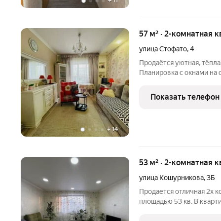
+
11
57 м² · 2-комнатная к
улица Стофато
,
4
Продаётся уютная, тёпла
Планировка с окнами на 
кухней на 9 квадратных 
комфортной. В квартире
Показать телефон
собственник вывезет
+
14
53 м² · 2-комнатная к
улица Кошурникова
,
3Б
Продается отличная 2х к
площадью 53 кв. В кварт
косметический ремонт. П