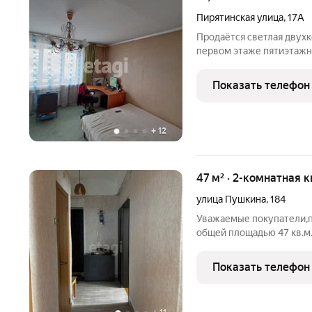
Пирятинская улица
,
17А
Продаётся светлая двух
первом этаже пятиэтажн
на разные стороны. План
балкон отсутствует. Ква
Показать телефон
вкусы. Дом
+
12
47 м² · 2-комнатная к
улица Пушкина
,
184
Уважаемые покупатели,п
общей площадью 47 кв.м
(12,6 и 14,8 кв.м.) ,кухня
потолков 3 метра, имеет
Показать телефон
Рядом с домом