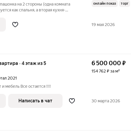
онлайн показ
торг
пашонка на 2 стороны (одна комната
ется как спальня, а вторая кухня-
астекленную лоджию, пластиковые окна,
отопления, качественная входная дверь,
19 мая 2026
6 500 000
₽
квартира · 4 этаж из 5
154 762 ₽ за м²
ртал 2021
и мебель Все остается !!!!
Написать в чат
30 марта 2026