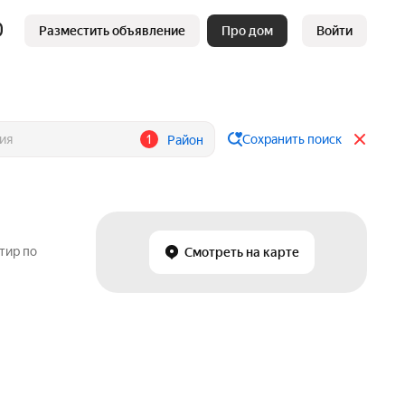
Разместить объявление
Про дом
Войти
1
Сохранить поиск
Район
тир по
Смотреть на карте