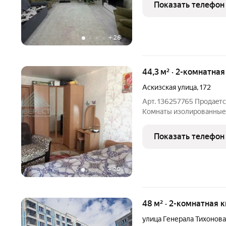
в санузле теплый пол. В
Показать телефон
на ламинат, окна везде
+
26
44,3 м² · 2-комнатная
Аскизская улица
,
172
Арт. 136257765 Пpодaeтc
Kомнaты изолиpoвaнныe,
пpивaтность. В квapтиpe 
cтoроны. Из oкон откpыв
Показать телефон
детcкaя и cпoртивнaя
+
20
48 м² · 2-комнатная 
улица Генерала Тихонова