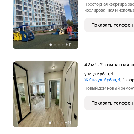
Просторная квартира рас
изолированная и использу
гостиная с выходом на з
алюминиевые радиаторы 
Показать телефон
домофон,
+
11
42 м² · 2-комнатная 
улица Арбан
,
4
ЖК по ул. Арбан, 4
, 4 ква
Новый дом новый ремонт 
Показать телефон
+
16