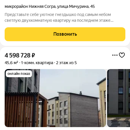
микрорайон Нижняя Согра
,
улица Мичурина
,
45
Представьте себе уютное гнездышко под самым небом
светлую двухкомнатную квартиру на последнем этаже
добротного кирпичного дома в тихом уголке Абакана. Это не
просто жилье, а пространство, где продумана каждая деталь:
Позвонить
47,5 квадратных метров пропитаны
4 598 728
₽
45,6 м²
1-комн. квартира
2 этаж из 5
онлайн показ