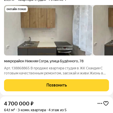
онлайн показ
микрорайон Нижняя Согра
,
улица Будённого
,
78
Арт. 138868865 В продаже квартира студия в ЖК Скандия С
готовым качественным ремонтом, заезжай и живи Жизнь в
«Скандии» это удобство и доступность В шаговой доступности
от жилого комплекса расположены магазины,
Позвонить
предоставляющие широкий выбор товаров,
4 700 000
₽
64,1 м²
3-комн. квартира
4 этаж из 5