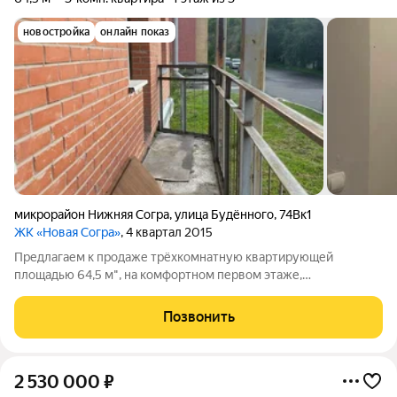
новостройка
онлайн показ
микрорайон Нижняя Согра
,
улица Будённого
,
74Вк1
ЖК «Новая Согра»
, 4 квартал 2015
Предлагаем к продаже трёхкомнатную квартирующей
площадью 64,5 м", на комфортном первом этаже,
расположенную на возвышенности в живописном районе.
Преимуществом данного объекта является близость к
Позвонить
уютному парку, идеально подходящему для прогулок
2 530 000
₽