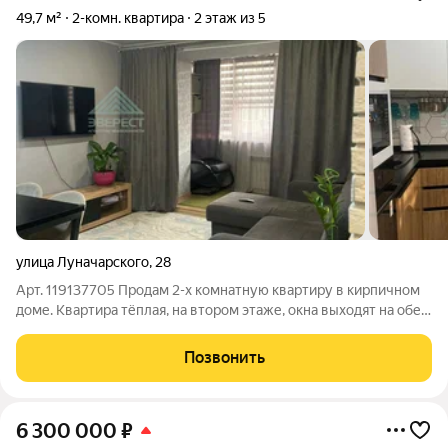
49,7 м²
2-комн. квартира
2 этаж из 5
улица Луначарского
,
28
Арт. 119137705 Продам 2-х комнатную квартиру в кирпичном
доме. Квартира тёплая, на втором этаже, окна выходят на обе
стороны дома. Зал совмещенный с кухней. 2 отдельные
спальни. Лоджия застекленная утеплённая, окна Пвх,
Позвонить
натяжные потолки, полы старые
6 300 000
₽