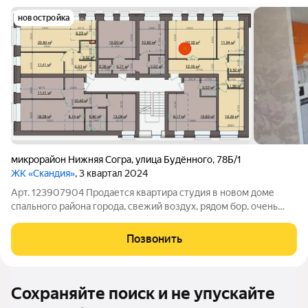
новостройка
микрорайон Нижняя Согра
,
улица Будённого
,
78Б/1
ЖК «Скандия»
, 3 квартал 2024
Арт. 123907904 Продается квартира студия в новом доме
спального района города, свежий воздух, рядом бор, очень
тихий район. С хорошим ремонтом, шумоизоляция прекрасная,
с хорошими соседями. Чистый двор, во дворе хорошая детская
Позвонить
площадка. В шаговой
Сохраняйте поиск и не упускайте