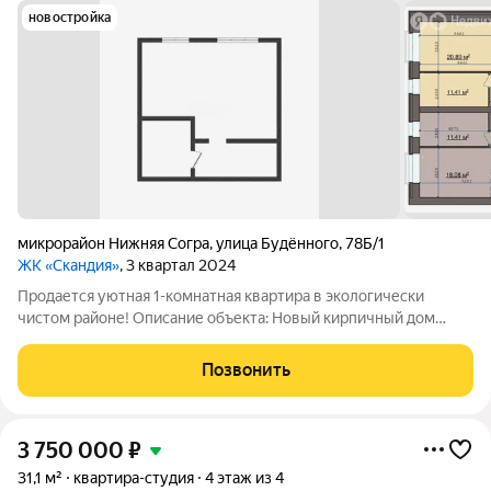
новостройка
микрорайон Нижняя Согра
,
улица Будённого
,
78Б/1
ЖК «Скандия»
, 3 квартал 2024
Продается уютная 1-комнатная квартира в экологически
чистом районе! Описание объекта: Новый кирпичный дом
2024 года постройки, полностью кирпичные перегородки
отличная шумоизоляция. Светлая комната с двумя окнами,
Позвонить
позволяющими разделить кухню и
3 750 000
₽
31,1 м²
квартира-студия
4 этаж из 4