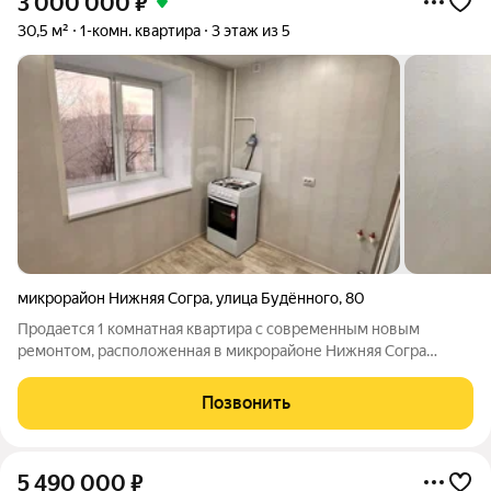
3 000 000
₽
30,5 м²
1-комн. квартира
3 этаж из 5
микрорайон Нижняя Согра
,
улица Будённого
,
80
Продается 1 комнатная квартира с современным новым
ремонтом, расположенная в микрорайоне Нижняя Согра
города Абакан. Квартира площадью 30,5 м2, расположена на
комфортном 3 этаже пятиэтажного кирпичного дома. После
Позвонить
ремонта в квартире ещё никто не
5 490 000
₽