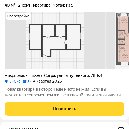
40 м²
2-комн. квартира
1 этаж из 5
новостройка
микрорайон Нижняя Согра
,
улица Будённого
,
78Вк4
ЖК «Скандия»
, 4 квартал 2025
Новая квартира, в которой еще никто не жил! Если вы
мечтаете о современном жилье в спокойном и экологически
чистом районе, этот вариант точно заслуживает вашего
внимания. Новый кирпичный дом тепло, надежность и
Позвонить
отличная шумоизоляция. В квартире