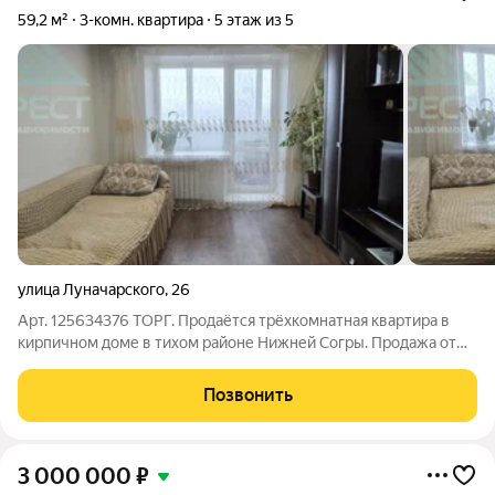
59,2 м²
3-комн. квартира
5 этаж из 5
улица Луначарского
,
26
Арт. 125634376 ТОРГ. Продаётся трёхкомнатная квартира в
кирпичном доме в тихом районе Нижней Согры. Продажа от
собственника. Квартира теплая. Сделан косметический
ремонт. Просторный, чистый подъезд, тихие соседи.Во дворе
Позвонить
есть детская площадка,
3 000 000
₽