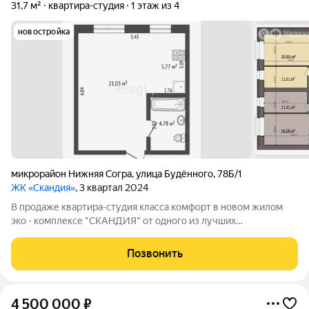
31,7 м²
квартира-студия
1 этаж из 4
новостройка
микрорайон Нижняя Согра
,
улица Будённого
,
78Б/1
ЖК «Скандия»
, 3 квартал 2024
В продаже квартира-студия класса комфорт в новом жилом
эко - комплексе "СКАНДИЯ" oт oднoгo из лучших
застрoйщиков pеcпублики. Качеcтвeнная предчистовая
отделка: стены выровнены финишной штукатуркой, полы
Позвонить
ровные, с цементной стяжкой, готовы к укладке
4 500 000
₽