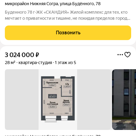
микрорайон Нижняя Согра
,
улица Будённого
,
78
Буденного 78 г-ЖК «СКАНДИЯ» Жилой комплекс для тех, кто
мечтает о приватности и тишине, не покидая пределов города.
«Скандия» это авторская архитектура у подножия горы Любви,
окруженная зелеными соснами и атмосферой спокойствия.
Позвонить
Особенности проекта
3 024 000
₽
28 м²
квартира-студия
1 этаж из 5