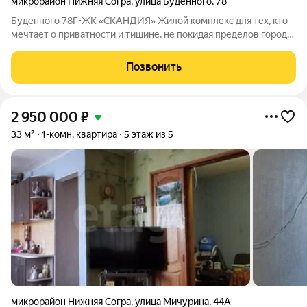
микрорайон Нижняя Согра
,
улица Будённого
,
78
Буденного 78Г-ЖК «СКАНДИЯ» Жилой комплекс для тех, кто
мечтает о приватности и тишине, не покидая пределов города.
«Скандия» это авторская архитектура у подножия горы Любви,
окруженная зелеными соснами и атмосферой спокойствия.
Позвонить
Особенности проекта
2 950 000
₽
33 м²
1-комн. квартира
5 этаж из 5
микрорайон Нижняя Согра
,
улица Мичурина
,
44А