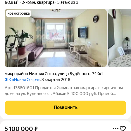
60,8 м²
2-комн. квартира
3 этаж из 3
новостройка
микрорайон Нижняя Согра
,
улица Будённого
,
74Кк1
ЖК «Новая Согра»
, 3 квартал 2018
Арт. 138801601 Продается 2комнатная квартира в кирпичном
доме на ул. Буденного, г. Абакан 5 400 000 руб. Прямой
продавец, все документы готовы, сделка пройдет быстро.
Возможна ипотека выгодная цена и прозрачные условия
Позвонить
сэкономят ваше время и деньги
5 100 000
₽