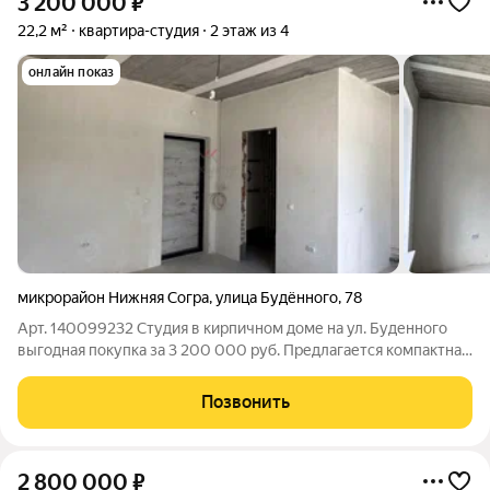
3 200 000
₽
22,2 м²
квартира-студия
2 этаж из 4
онлайн показ
микрорайон Нижняя Согра
,
улица Будённого
,
78
Арт. 140099232 Студия в кирпичном доме на ул. Буденного
выгодная покупка за 3 200 000 руб. Предлагается компактная
и экономичная квартира-студия общей площадью 22,2 м на 2-м
этаже 4-этажного кирпичного дома. Прямая продажа, все
Позвонить
документы готовы
2 800 000
₽