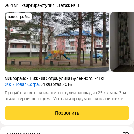
25,4 м²
квартира-студия
3 этаж из 3
новостройка
микрорайон Нижняя Согра
,
улица Будённого
,
74Гк1
ЖК «Новая Согра»
, 4 квартал 2016
Продаётся светлая квартира-студия площадью 25 кв. м на 3-м
этаже кирпичного дома. Уютная и продуманная планировка:
при входе мини-гардероб, сразу совмещённый санузел.
Комната просторная, выполнена косметическая отделка,
Позвонить
постелен новый линолеум. На