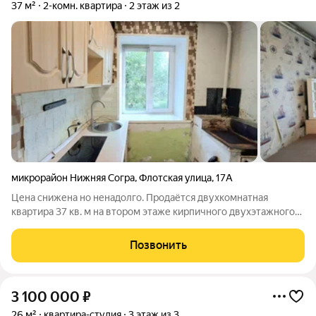
37 м²
2-комн. квартира
2 этаж из 2
микрорайон Нижняя Согра
,
Флотская улица
,
17А
Цена снижена но ненадолго. Продаётся двухкомнатная
квартира 37 кв. м на втором этаже кирпичного двухэтажного
дома. В планировке отдельная спальня, просторная кухня-
гостиная и кухня. Изюминка нестандартные большие
Позвонить
пластиковые окна, выходящие на
3 100 000
₽
26 м²
квартира-студия
3 этаж из 3