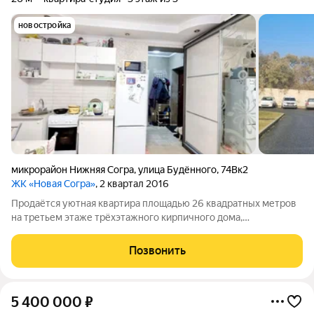
новостройка
микрорайон Нижняя Согра
,
улица Будённого
,
74Вк2
ЖК «Новая Согра»
, 2 квартал 2016
Продаётся уютная квартира площадью 26 квадратных метров
на третьем этаже трёхэтажного кирпичного дома,
расположенного по адресу: город Абакан, улица Будённого,
74в к2. Дом построен в 2016 году и отличается современной
Позвонить
архитектурой и качеством
5 400 000
₽